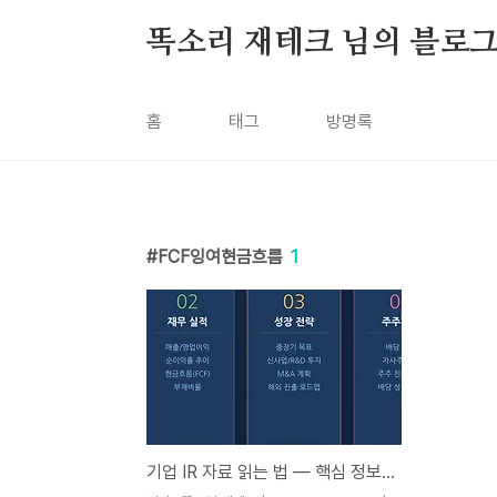
본문 바로가기
똑소리 재테크 님의 블로
홈
태그
방명록
FCF잉여현금흐름
1
기업 IR 자료 읽는 법 — 핵심 정보를 30분 안에 파악하는 방법