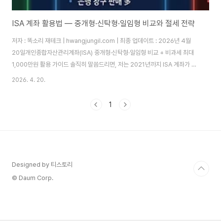
ISA 계좌 활용법 — 중개형·신탁형·일임형 비교와 절세 전략
저자 : 똑소리 재테크 | hwangjungil.com | 최종 업데이트 : 2026년 4월
20일개인종합자산관리계좌(ISA) 중개형·신탁형·일임형 비교 + 비과세 최대
1,000만원 활용 가이드 솔직히 말씀드리면, 저는 2021년까지 ISA 계좌가 뭔
지도 몰랐습니다. 그냥 통장이 하나 더 생기는 거 아닌가 싶었죠. 그러다 직장
2026. 4. 20.
동료가 "나 작년에 ISA로 세금 130만원 아꼈어"라고 말하는 걸 듣고 귀가 번
쩍 뜨였습니다. 알고 보니 제 투자 수익에서 해마다 15.4%씩 세금이 조용히
1
빠져나가고 있었던 겁니다. 따라서 그날 바로 계좌를 만들었고, 이후 3년간의
경험을 이 글에 모두 담았습니다.목차세금은 왜 문제인가 — 아무도 알려주지
않는 투자 비용ISA 계좌란 정확히 무엇인가ISA 3종류 비교 ..
Designed by 티스토리
© Daum Corp.