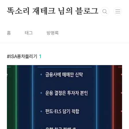
본문 바로가기
똑소리 재테크 님의 블로그
홈
태그
방명록
ISA풍차돌리기
1