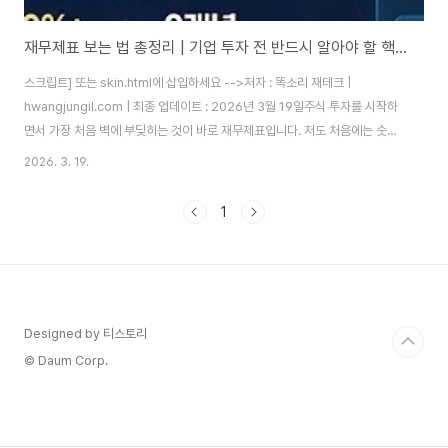
재무제표 보는 법 총정리 | 기업 투자 전 반드시 알아야 할 핵심 지표 2026
스크립트] 또는 skin.html에 삽입하세요 -->저자 : 똑소리 재테크 |
hwangjungil.com | 최종 업데이트 : 2026년 3월 19일주식 투자를 시작하
면서 가장 처음 벽에 부딪히는 것이 바로 재무제표입니다. 저도 처음에는 숫자
들이 가득한 표를 보고 어디서부터 봐야 할지 막막했습니다. 그런데 재무제표
2026. 3. 19.
를 읽기 시작한 뒤로 투자 성공률이 확연히 달라졌습니다. 실제로 재무제표 분
석을 통해 2023년 한 반도체 소재 기업의 영업이익률이 3년 연속 상승하는
1
것을 확인하고 투자했고, 이듬해 상당한 수익을 거둔 경험이 있습니다.많은 분
들이 재무제표를 회계사나 전문가만 보는 문서라고 생각하시는데, 사실 투자자
에게 필요한 핵심 항목은 10가지 내외입니다. 따라서 이 글 하나만 제대로 읽으
시면 어떤..
Designed by 티스토리
© Daum Corp.