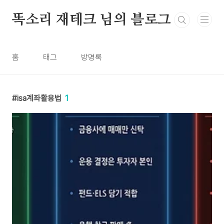
본문 바로가기
똑소리 재테크 님의 블로그
홈
태그
방명록
isa계좌활용법
1