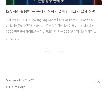
ISA 계좌 활용법 — 중개형·신탁형·일임형 비교와 절세 전략
저자 : 똑소리 재테크 | hwangjungil.com | 최종 업데이트 : 2026년 4월
20일개인종합자산관리계좌(ISA) 중개형·신탁형·일임형 비교 + 비과세 최대
1,000만원 활용 가이드 솔직히 말씀드리면, 저는 2021년까지 ISA 계좌가 뭔
지도 몰랐습니다. 그냥 통장이 하나 더 생기는 거 아닌가 싶었죠. 그러다 직장
2026. 4. 20.
동료가 "나 작년에 ISA로 세금 130만원 아꼈어"라고 말하는 걸 듣고 귀가 번
쩍 뜨였습니다. 알고 보니 제 투자 수익에서 해마다 15.4%씩 세금이 조용히
1
빠져나가고 있었던 겁니다. 따라서 그날 바로 계좌를 만들었고, 이후 3년간의
경험을 이 글에 모두 담았습니다.목차세금은 왜 문제인가 — 아무도 알려주지
않는 투자 비용ISA 계좌란 정확히 무엇인가ISA 3종류 비교 ..
Designed by 티스토리
© Daum Corp.