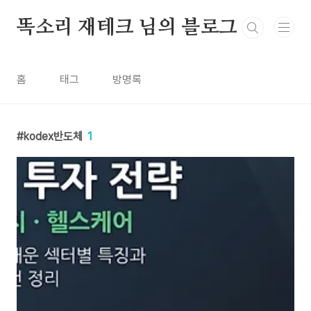
본문 바로가기
똑소리 재테크 님의 블로그
홈
태그
방명록
kodex반도체
1