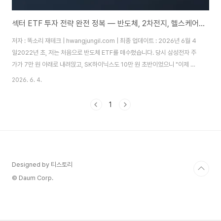
섹터 ETF 투자 전략 완전 정복 — 반도체, 2차전지, 헬스케어 직접 투자 비교 체험기
저자 : 똑소리 재테크 | hwangjungil.com | 최종 업데이트 : 2026년 6월 4
일2022년 초, 저는 처음으로 반도체 ETF를 매수했습니다. 당시 삼성전자 주
가가 7만 원 아래로 내려앉고, SK하이닉스도 10만 원 초반이었으니 "이제 바
닥이겠지"라는 생각으로 올인하듯 들어갔더랍니다. 결과는 참담했습니다. 반
2026. 6. 4.
도체 업황이 저점이 아니라 막 꺾이는 시점이었고, 제 계좌는 반년 만에 -28%
를 찍었습니다.그 손실을 만회하기 위해 이번엔 2차전지 레버리지 ETF를 샀
1
고, 또 한 번 크게 당했습니다. 따라서 저는 깨달았습니다. 섹터 ETF는 단순히
"좋은 산업에 투자"하는 게 아니라, 업황 사이클과 투자 시점을 정확히 읽어야
수익이 난다는 사실을요. 이 글은 그 뼈아픈 수업료를 치른 40대 ..
Designed by 티스토리
© Daum Corp.