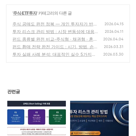
'
주식·ETF투자
' 카테고리의 다른 글
주식 공매도 완전 정복 — 개인 투자자가 반드
2026.04.15
시 알아야 할 영향과 대응법
투자 리스크 관리 방법 : 시장 변동성에 대응하
(2)
2026.04.11
는 리스크 최소화 전략 5가지
펀드 종류별 완전 비교-주식형 · 채권형 · 혼합
(0)
2026.04.04
형 · ETF 한눈에 파악하는 2026 최신 가이드
펀드 환매 전략 완전 가이드 : 시기, 방법, 손실
2026.03.31
방지 팁까지
(2)
투자 실패 사례 분석: 대표적인 실수 5가지와
(0)
2026.03.30
반드시 얻어야 할 교훈 투자
(1)
관련글