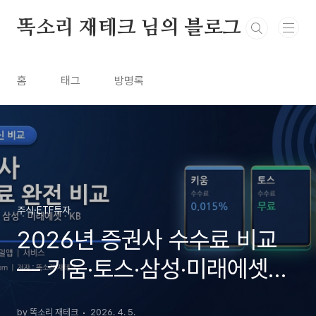
본문 바로가기
똑소리 재테크 님의 블로그
홈
태그
방명록
주식·ETF투자
2026년 증권사 수수료 비교
— 키움·토스·삼성·미래에셋
·KB 한눈에 정리
by 똑소리 재테크
2026. 4. 5.