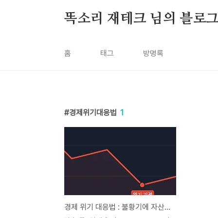
본문 바로가기
똑소리 재테크 님의 블로
홈
태그
방명록
경제위기대응법
1
경제 위기 대응법 : 불황기에 자산을 지키는 5가지 핵심 전략