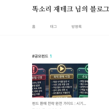
본문 바로가기
똑소리 재테크 님의 블로
홈
태그
방명록
공모펀드
1
펀드 환매 전략 완전 가이드 : 시기, 방법, 손실 방지 팁까지