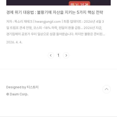
경제 위기 대응법 : 불황기에 자산을 지키는 5가지 핵심 전략
저자 : 똑소리 재테크 | hwangjungil.com | 최종 업데이트 : 2026년 4월 3
일 트럼프 관세 전쟁, 코스피 -18% 하락, 원달러 환율 급등... 2026년 지금,
경기침체의 공포가 우리 일상으로 성큼 들어왔습니다. 하지만 불황은 준비된
사람에게는 기회이기도 합니다. 이 글에서는 제가 직접 실천하고 있는 경제 위
2026. 4. 4.
기 대응법과 자산 보호 전략을 구체적으로 안내해 드리겠습니다.지금 왜 경제
위기를 대비해야 하는가?경기침체(Recession)는 일반적으로 GDP가 2개
1
분기 연속 하락하는 상태를 말합니다. 2026년 들어 주요 경제지표들이 경기
둔화 신호를 뚜렷하게 보내고 있습니다. KDI 경제교육·정보센터에 따르면, 주
요 투자은행들은 글로벌 성장률이 2025년 3.1%에서 2026년 ..
Designed by 티스토리
© Daum Corp.