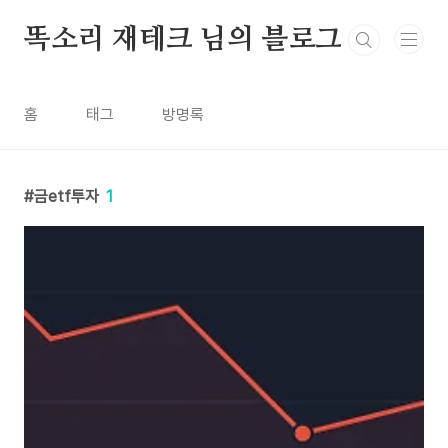
본문 바로가기
똑소리 재테크 님의 블로그
홈
태그
방명록
금etf투자
1