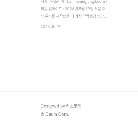
저자 : 똑소리 재테크 | hwangjungil.com |
최종 업데이트 : 2026년 5월 19일 처음 주
식 투자를 시작했을 때 가장 막막했던 순간이
있었습니다. 주식 앱을 켜서 '테슬라'를 검색
2026. 5. 19.
했더니 한 주 가격이 30만 원이 넘었습니다.
당시 제 월 투자 예산은 고작 5만 원이었으
니, 테슬라는 그냥 남의 이야기처럼 느껴졌습
니다. 그때 친구가 알려줬습니다. "야, 소수점
으로 사면 돼." 그 한마디가 제 투자 인생을 바
꿨습니다.소수점 주식 투자는 주식 1주를 통
째로 사지 않아도, 원하는 금액만큼 나누어
살 수 있는 방식입니다. 1만 원으로 애플 주식
을 살 수 있고, 5,000원으로 삼성전자를 살
수 있습니다. 고가 주식이 진입 장벽 때문에
망설여지셨다면, 이 글이 그 문턱을 낮춰드릴
Designed by 티스토리
수 있을 ..
© Daum Corp.