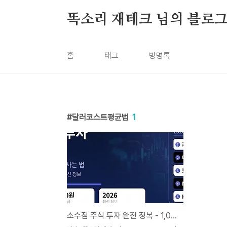
본문 바로가기
똑소리 재테크 님의 블로
홈
태그
방명록
달러코스트평균법
1
소수점 주식 투자 완전 정복 - 1,000원으로 테슬라 · 애플 사는 법 (플랫폼 5곳 직접 비교 · 2026년 최신 정보)