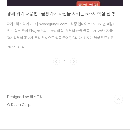
경제 위기 대응법 : 불황기에 자산을 지키는 5가지 핵심 전략
저자 : 똑소리 재테크 | hwangjungil.com | 최종 업데이트 : 2026년 4월 3
일 트럼프 관세 전쟁, 코스피 -18% 하락, 원달러 환율 급등... 2026년 지금,
경기침체의 공포가 우리 일상으로 성큼 들어왔습니다. 하지만 불황은 준비된
사람에게는 기회이기도 합니다. 이 글에서는 제가 직접 실천하고 있는 경제 위
2026. 4. 4.
기 대응법과 자산 보호 전략을 구체적으로 안내해 드리겠습니다.지금 왜 경제
위기를 대비해야 하는가?경기침체(Recession)는 일반적으로 GDP가 2개
1
분기 연속 하락하는 상태를 말합니다. 2026년 들어 주요 경제지표들이 경기
둔화 신호를 뚜렷하게 보내고 있습니다. KDI 경제교육·정보센터에 따르면, 주
요 투자은행들은 글로벌 성장률이 2025년 3.1%에서 2026년 ..
Designed by 티스토리
© Daum Corp.