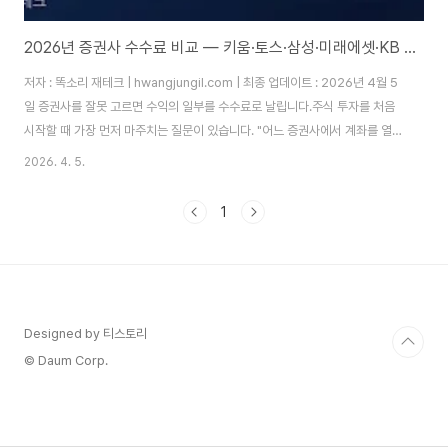
2026년 증권사 수수료 비교 — 키움·토스·삼성·미래에셋·KB 한눈에 정리
저자 : 똑소리 재테크 | hwangjungil.com | 최종 업데이트 : 2026년 4월 5
일 증권사를 잘못 고르면 수익의 일부를 수수료로 날립니다.주식 투자를 처음
시작할 때 가장 먼저 마주치는 질문이 있습니다. "어느 증권사에서 계좌를 열어
야 할까?" 입니다. 저도 처음엔 이름이 익숙한 증권사를 아무 생각 없이 골랐습
2026. 4. 5.
니다. 그러다 1년 뒤, 국내 주식 수수료로만 수십만 원이 빠져나간 것을 확인하
고 나서야 증권사 선택이 얼마나 중요한지 실감했습니다. 예를 들어 월 1,000
1
만 원어치 주식을 매매한다면, 수수료 0.1%와 0.004%의 차이는 연간 약 115
만 원입니다. 이 금액이면 우량 ETF를 한 좌 더 살 수 있습니다. 따라서 증권사
선택은 단순한 편의의 문제가 아니라, 실질 수익률을 좌..
Designed by 티스토리
© Daum Corp.