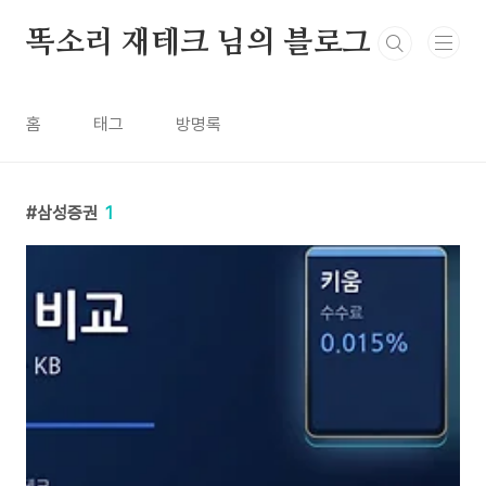
본문 바로가기
똑소리 재테크 님의 블로그
홈
태그
방명록
삼성증권
1