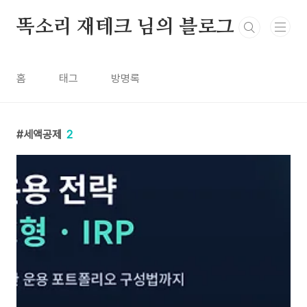
본문 바로가기
똑소리 재테크 님의 블로그
홈
태그
방명록
세액공제
2