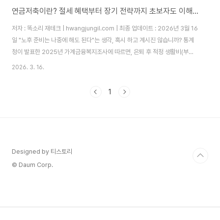
연금저축이란? 절세 혜택부터 장기 전략까지 초보자도 이해하는 완벽 가이드
저자 : 똑소리 재테크 | hwangjungil.com | 최종 업데이트 : 2026년 3월 16
일 "노후 준비는 나중에 해도 된다"는 생각, 혹시 하고 계시진 않습니까? 통계
청이 발표한 2025년 가계금융복지조사에 따르면, 은퇴 후 적정 생활비(부부
기준 월 277만 원)를 마련하지 못한 50대 이상 가구가 전체의 58%에 달합니
2026. 3. 16.
다. 지금 당장 연금저축을 이해하고 시작하지 않으면, 노후가 생각보다 훨씬 빨
리 찾아옵니다.연금저축이란 무엇이고, 왜 지금 당장 알아야 합니까?연금저축
1
은 어떻게 작동하는 금융 상품입니까?연금저축은 노후 생활 자금을 마련하기
위해 국가가 세제 혜택을 부여하는 장기 저축 상품입니다. 가입자가 돈을 납입
하면 정부가 세액공제 혜택을 제공하고, 만 55세 이후 연금 형태로 수령하는
구조..
Designed by 티스토리
© Daum Corp.