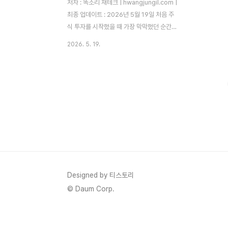
저자 : 똑소리 재테크 | hwangjungil.com |
최종 업데이트 : 2026년 5월 19일 처음 주
식 투자를 시작했을 때 가장 막막했던 순간이
있었습니다. 주식 앱을 켜서 '테슬라'를 검색
2026. 5. 19.
했더니 한 주 가격이 30만 원이 넘었습니다.
당시 제 월 투자 예산은 고작 5만 원이었으
니, 테슬라는 그냥 남의 이야기처럼 느껴졌습
니다. 그때 친구가 알려줬습니다. "야, 소수점
으로 사면 돼." 그 한마디가 제 투자 인생을 바
꿨습니다.소수점 주식 투자는 주식 1주를 통
째로 사지 않아도, 원하는 금액만큼 나누어
살 수 있는 방식입니다. 1만 원으로 애플 주식
을 살 수 있고, 5,000원으로 삼성전자를 살
수 있습니다. 고가 주식이 진입 장벽 때문에
망설여지셨다면, 이 글이 그 문턱을 낮춰드릴
Designed by 티스토리
수 있을 ..
© Daum Corp.