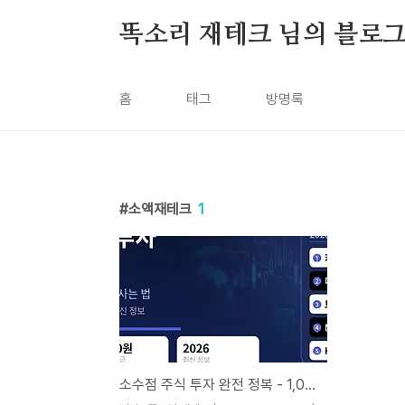
본문 바로가기
똑소리 재테크 님의 블로
홈
태그
방명록
소액재테크
1
소수점 주식 투자 완전 정복 - 1,000원으로 테슬라 · 애플 사는 법 (플랫폼 5곳 직접 비교 · 2026년 최신 정보)