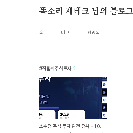
본문 바로가기
똑소리 재테크 님의 블로
홈
태그
방명록
적립식주식투자
1
소수점 주식 투자 완전 정복 - 1,000원으로 테슬라 · 애플 사는 법 (플랫폼 5곳 직접 비교 · 2026년 최신 정보)