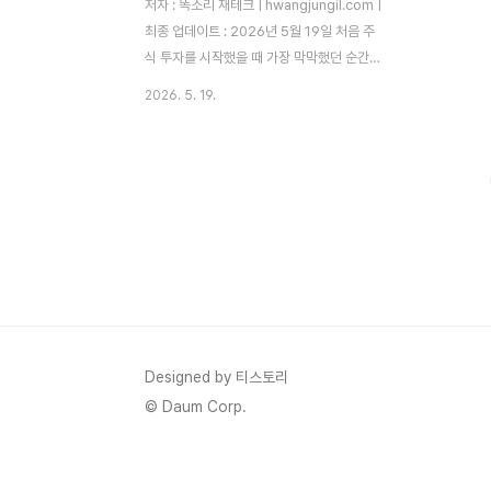
저자 : 똑소리 재테크 | hwangjungil.com |
최종 업데이트 : 2026년 5월 19일 처음 주
식 투자를 시작했을 때 가장 막막했던 순간이
있었습니다. 주식 앱을 켜서 '테슬라'를 검색
2026. 5. 19.
했더니 한 주 가격이 30만 원이 넘었습니다.
당시 제 월 투자 예산은 고작 5만 원이었으
니, 테슬라는 그냥 남의 이야기처럼 느껴졌습
니다. 그때 친구가 알려줬습니다. "야, 소수점
으로 사면 돼." 그 한마디가 제 투자 인생을 바
꿨습니다.소수점 주식 투자는 주식 1주를 통
째로 사지 않아도, 원하는 금액만큼 나누어
살 수 있는 방식입니다. 1만 원으로 애플 주식
을 살 수 있고, 5,000원으로 삼성전자를 살
수 있습니다. 고가 주식이 진입 장벽 때문에
망설여지셨다면, 이 글이 그 문턱을 낮춰드릴
Designed by 티스토리
수 있을 ..
© Daum Corp.