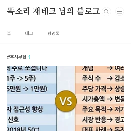
본문 바로가기
똑소리 재테크 님의 블로그
홈
태그
방명록
주식분할
1