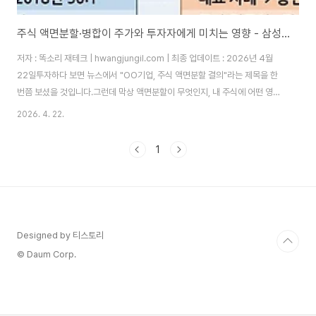
주식 액면분할·병합이 주가와 투자자에게 미치는 영향 - 삼성전자, 애플, 테슬라 실사례로 완전 정복하는 주식 분할 · 병합의 모든 것
저자 : 똑소리 재테크 | hwangjungil.com | 최종 업데이트 : 2026년 4월
22일투자하다 보면 뉴스에서 "OO기업, 주식 액면분할 결의"라는 제목을 한
번쯤 보셨을 것입니다.그런데 막상 액면분할이 무엇인지, 내 주식에 어떤 영향
을 주는지 정확히 아는 투자자는 생각보다 많지 않습니다.따라서 이 글에서는
2026. 4. 22.
액면분할과 액면병합의 개념부터 주가 영향, 그리고 투자 전략까지 실사례와
함께 완전히 정리해 드리겠습니다.목차주식 액면분할이란 무엇인가?액면병합
1
이란 무엇이며 왜 하는가?액면분할 vs 액면병합 완전 비교주가와 투자자에게
미치는 실제 영향국내외 주요 실사례 분석 (2018~2026)투자자가 반드시 알
아야 할 핵심 전략초보자를 위한 Q&A 10문 10답 주식 액면분할이란 무엇인
가?주식 액..
Designed by 티스토리
© Daum Corp.