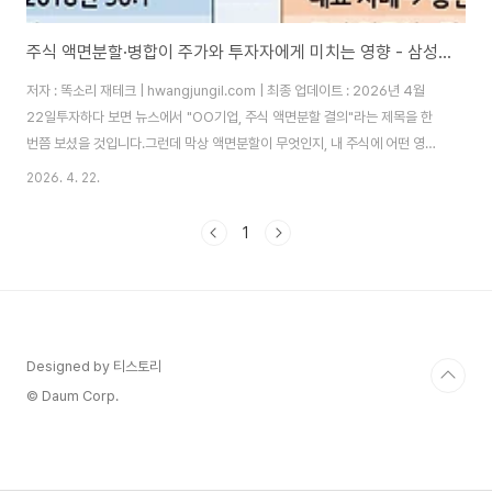
주식 액면분할·병합이 주가와 투자자에게 미치는 영향 - 삼성전자, 애플, 테슬라 실사례로 완전 정복하는 주식 분할 · 병합의 모든 것
저자 : 똑소리 재테크 | hwangjungil.com | 최종 업데이트 : 2026년 4월
22일투자하다 보면 뉴스에서 "OO기업, 주식 액면분할 결의"라는 제목을 한
번쯤 보셨을 것입니다.그런데 막상 액면분할이 무엇인지, 내 주식에 어떤 영향
을 주는지 정확히 아는 투자자는 생각보다 많지 않습니다.따라서 이 글에서는
2026. 4. 22.
액면분할과 액면병합의 개념부터 주가 영향, 그리고 투자 전략까지 실사례와
함께 완전히 정리해 드리겠습니다.목차주식 액면분할이란 무엇인가?액면병합
1
이란 무엇이며 왜 하는가?액면분할 vs 액면병합 완전 비교주가와 투자자에게
미치는 실제 영향국내외 주요 실사례 분석 (2018~2026)투자자가 반드시 알
아야 할 핵심 전략초보자를 위한 Q&A 10문 10답 주식 액면분할이란 무엇인
가?주식 액..
Designed by 티스토리
© Daum Corp.