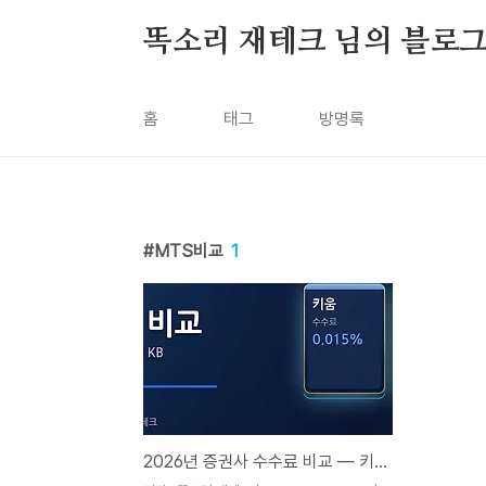
본문 바로가기
똑소리 재테크 님의 블로
홈
태그
방명록
MTS비교
1
2026년 증권사 수수료 비교 — 키움·토스·삼성·미래에셋·KB 한눈에 정리