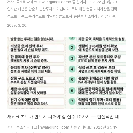
저자 : 똑소리 재테크 · hwangjungil.com최종 업데이트 : 2026년 3월 20
일자산 배분은 단순히 분산투자가 아닙니다. 주식·채권·현금·대체자산을 전략
적으로 나누고 주기적으로 리밸런싱함으로써, 손실을 최소화하면서 장기 수익
을 극대화하는 과학적 투자 방법론입니다. 이 글을 끝까지 읽으면 나에게 맞는
2026. 3. 20.
자산 배분 비율을 스스로 설계할 수 있습니다. 목차당신의 투자가 위험한 이유
자산 배분 전략이란 무엇인가투자 성향별 자산 배분 유형 3가지리밸런싱 : 언
제, 어떻게 비중을 조절하는가2026년 자산 배분 전략 실전 가이드FAQ - 초
보자가 자주 묻는 질문 10가지 왜 한 종목에 몰빵하면 위험한가? — 집중투자
의 함정많은 투자자들이 "이 종목만 오르면 돼"라는 생각으로 자산의
80~100%를 하나의..
재테크 초보가 반드시 피해야 할 실수 10가지 — 현실적인 대처법 완전 정리
저자 : 똑소리 재테크 | hwangjungil.com 최종 업데이트 : 2026년 3월 19