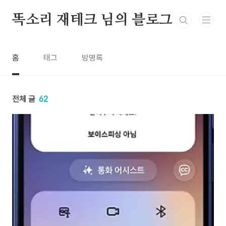
본문 바로가기
똑소리 재테크 님의 블로그
홈
태그
방명록
전체 글
62